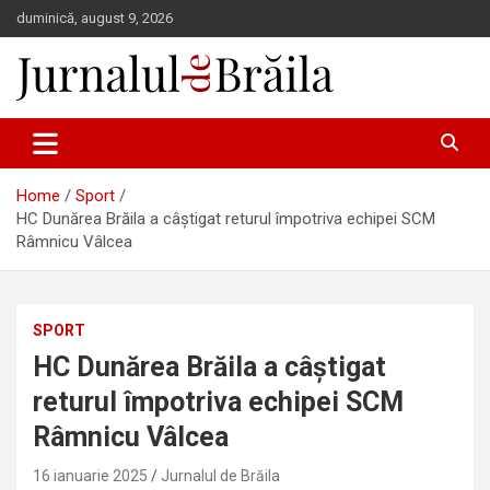
Skip
duminică, august 9, 2026
to
content
Jurnalul de Brăila
Home
Sport
HC Dunărea Brăila a câștigat returul împotriva echipei SCM
Râmnicu Vâlcea
SPORT
HC Dunărea Brăila a câștigat
returul împotriva echipei SCM
Râmnicu Vâlcea
16 ianuarie 2025
Jurnalul de Brăila