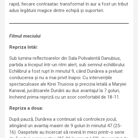
rapid, fiecare contraatac transformat în aur a fost un tribut
adus legăturii magice dintre echipă și suporteri.
Filmul meciului
Repriza întâi:
Sub lumina reflectoarelor din Sala Polivalentă Danubius,
partida a început într-un ritm alert, sub semnul echilibrului.
Echilibrul a fost rupt în minutul 9, când Dunărea a preluat
conducerea și nu a mai privit înapoi. Cu intervențiile
spectaculoase ale Kirei Trusova și precizia letală a Maryiei
Kanaval, jucătoarele Dunării au dus avantajul la 7 goluri,
încheind prima repriză cu un scor confortabil de 18-11.
Repriza a doua:
După pauză, Dunărea a continuat să controleze jocul,
atingând un avantaj maxim de 9 goluri în minutul 47 (25-
16). Oaspetele au încercat să revină în meci printr-o serie