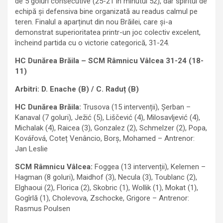
de 5 goluri consecutive (25-21 în minutul 52), dar spiritul de
echipă și defensiva bine organizată au readus calmul pe
teren. Finalul a aparținut din nou Brăilei, care și-a
demonstrat superioritatea printr-un joc colectiv excelent,
încheind partida cu o victorie categorică, 31-24.
HC Dunărea Brăila – SCM Râmnicu Vâlcea 31-24 (18-
11)
Arbitri: D. Enache (B) / C. Raduț (B)
HC Dunărea Brăila:
Trusova (15 intervenții), Șerban –
Kanaval (7 goluri), Ježić (5), Liščević (4), Milosavljević (4),
Michalak (4), Raicea (3), Gonzalez (2), Schmelzer (2), Popa,
Kovářová, Coteț Venâncio, Borș, Mohamed – Antrenor:
Jan Leslie
SCM Râmnicu Vâlcea:
Foggea (13 intervenții), Kelemen –
Hagman (8 goluri), Maidhof (3), Necula (3), Toublanc (2),
Elghaoui (2), Florica (2), Skobric (1), Wollik (1), Mokat (1),
Gogîrlă (1), Cholevova, Zschocke, Grigore – Antrenor:
Rasmus Poulsen