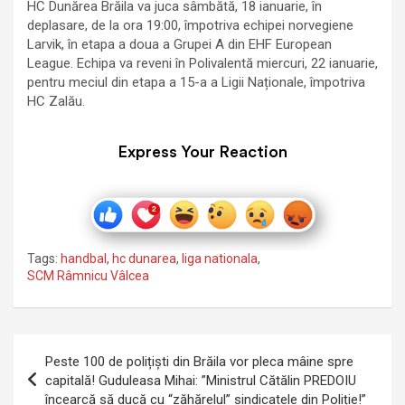
HC Dunărea Brăila va juca sâmbătă, 18 ianuarie, în
deplasare, de la ora 19:00, împotriva echipei norvegiene
Larvik, în etapa a doua a Grupei A din EHF European
League. Echipa va reveni în Polivalentă miercuri, 22 ianuarie,
pentru meciul din etapa a 15-a a Ligii Naționale, împotriva
HC Zalău.
Express Your Reaction
Tags:
handbal
,
hc dunarea
,
liga nationala
,
SCM Râmnicu Vâlcea
Navigare
Peste 100 de polițiști din Brăila vor pleca mâine spre
în
capitală! Guduleasa Mihai: ”Ministrul Cătălin PREDOIU
încearcă să ducă cu “zăhărelul” sindicatele din Poliție!”