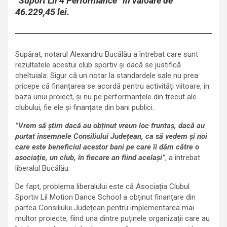
”Suport Lil 4 Performance” în valoare de
46.229,45 lei.
Supărat, notarul Alexandru Bucălău a întrebat care sunt
rezultatele acestui club sportiv și dacă se justifică
cheltuiala. Sigur că un notar la standardele sale nu prea
pricepe că finanțarea se acordă pentru activități viitoare, în
baza unui proiect, și nu pe performanțele din trecut ale
clubului, fie ele și finanțate din bani publici.
”Vrem să știm dacă au obținut vreun loc fruntaș, dacă au
purtat însemnele Consiliului Județean, ca să vedem și noi
care este beneficiul acestor bani pe care îi dăm către o
asociație, un club, în fiecare an fiind același”
, a întrebat
liberalul Bucălău.
De fapt, problema liberalului este că Asociația Clubul
Sportiv Lil Motion Dance School a obținut finanțare din
partea Consiliului Județean pentru implementarea mai
multor proiecte, fiind una dintre puținele organizații care au