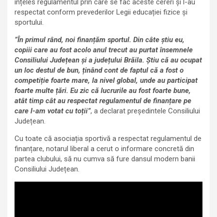
înțeles regulamentul prin care se fac aceste cereri și l-au
respectat conform prevederilor Legii educației fizice și
sportului.
”În primul rând, noi finanțăm sportul. Din câte știu eu,
copiii care au fost acolo anul trecut au purtat însemnele
Consiliului Județean și a județului Brăila. Știu că au ocupat
un loc destul de bun, ținând cont de faptul că a fost o
competiție foarte mare, la nivel global, unde au participat
foarte multe țări. Eu zic că lucrurile au fost foarte bune,
atât timp cât au respectat regulamentul de finanțare pe
care l-am votat cu toții”
, a declarat președintele Consiliului
Județean.
Cu toate că asociația sportivă a respectat regulamentul de
finanțare, notarul liberal a cerut o informare concretă din
partea clubului, să nu cumva să fure dansul modern banii
Consiliului Județean.