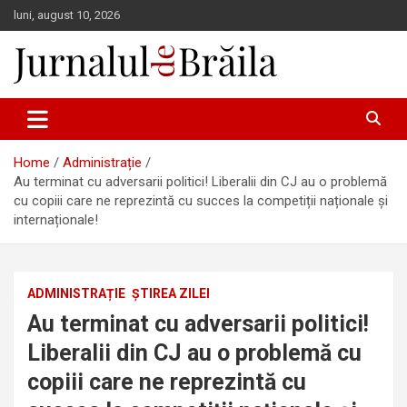
Skip
luni, august 10, 2026
to
content
Jurnalul de Brăila
Home
Administrație
Au terminat cu adversarii politici! Liberalii din CJ au o problemă
cu copiii care ne reprezintă cu succes la competiții naționale și
internaționale!
ADMINISTRAȚIE
ȘTIREA ZILEI
Au terminat cu adversarii politici!
Liberalii din CJ au o problemă cu
copiii care ne reprezintă cu