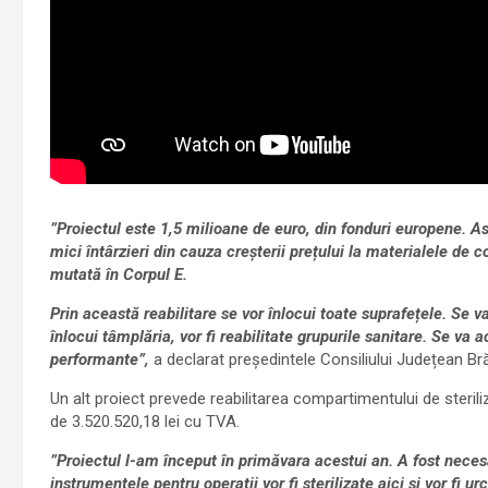
”Proiectul este 1,5 milioane de euro, din fonduri europene. A
mici întârzieri din cauza creșterii prețului la materialele de c
mutată în Corpul E.
Prin această reabilitare se vor înlocui toate suprafețele. Se va
înlocui tâmplăria, vor fi reabilitate grupurile sanitare. Se va
performante”,
a declarat președintele Consiliului Județean Brăil
Un alt proiect prevede reabilitarea compartimentului de steriliz
de 3.520.520,18 lei cu TVA.
”
Proiectul l-am început în primăvara acestui an. A fost necesa
instrumentele pentru operații vor fi sterilizate aici și vor fi u