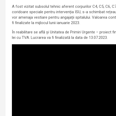
A fost vizitat subsolul tehnic aferent corpurilor C4, C5, C6, C7,
coridoare speciale pentru intervenția ISU, s-a schimbat rețeau
vor amenaja vestiare pentru angajații spitalului. Valoarea cont
fi finalizate la mijlocul lunii ianuarie 2023.
În reabilitare se află și Unitatea de Primiri Urgente – proiect 
lei cu TVA. Lucrarea va fi finalizată la data de 13.07.2023.