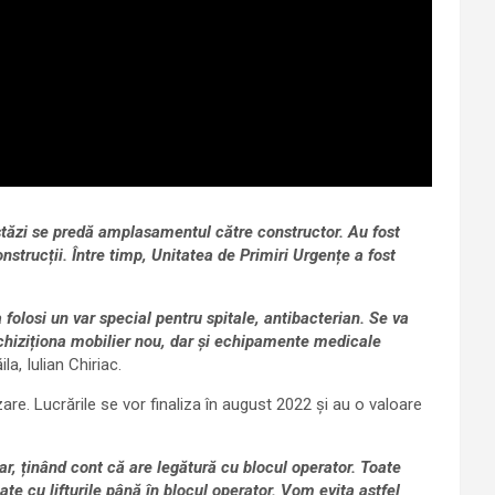
stăzi se predă amplasamentul către constructor. Au fost
onstrucții. Între timp, Unitatea de Primiri Urgențe a fost
 folosi un var special pentru spitale, antibacterian. Se va
 achiziționa mobilier nou, dar și echipamente medicale
a, Iulian Chiriac.
are. Lucrările se vor finaliza în august 2022 și au o valoare
r, ținând cont că are legătură cu blocul operator. Toate
rcate cu lifturile până în blocul operator. Vom evita astfel