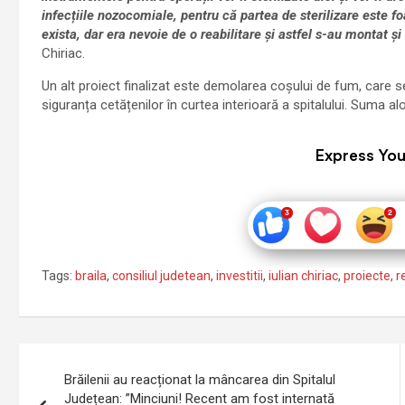
infecțiile nozocomiale, pentru că partea de sterilizare este fo
exista, dar era nevoie de o reabilitare și astfel s-au montat și a
Chiriac.
Un alt proiect finalizat este demolarea coșului de fum, care se
siguranța cetățenilor în curtea interioară a spitalului. Suma a
Express You
Tags:
braila
,
consiliul judetean
,
investitii
,
iulian chiriac
,
proiecte
,
r
Navigare
Brăilenii au reacționat la mâncarea din Spitalul
în
Județean: ”Minciuni! Recent am fost internată