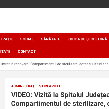
TRAȚIE
SOCIAL
SĂNĂTATE
EDUCAȚIE ȘI CULTURĂ
ITATE
CONTACT
 intrat în renovare! Compartimentul de sterilizare, dotat cu lifturi spe
ADMINISTRAȚIE
ȘTIREA ZILEI
VIDEO: Vizită la Spitalul Județe
Compartimentul de sterilizare, do