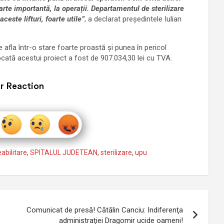
arte importantă, la operații. Departamentul de sterilizare
ceste lifturi, foarte utile”
, a declarat președintele Iulian
 afla într-o stare foarte proastă și punea în pericol
locată acestui proiect a fost de 907.034,30 lei cu TVA.
r Reaction
eabilitare
,
SPITALUL JUDETEAN
,
sterilizare
,
upu
Comunicat de presă! Cătălin Canciu: Indiferenţa
administraţiei Dragomir ucide oameni!