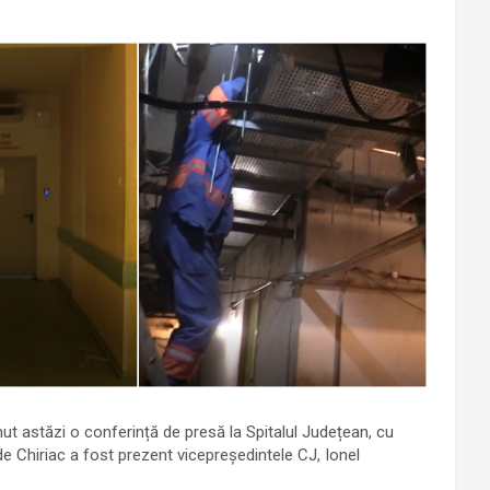
inut astăzi o conferință de presă la Spitalul Județean, cu
 de Chiriac a fost prezent vicepreședintele CJ, Ionel