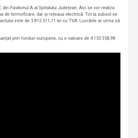
 din Pavilionul A al Spitalului Județean. Aici se vor realiza
a de termoficare, dar și rețeaua electrică. Tot la subsol se
actului este de 3.812.511,11 lei cu TVA. Lucrările ar urma să
finanțat prin fonduri europene, cu o valoare de 4.153.358,98