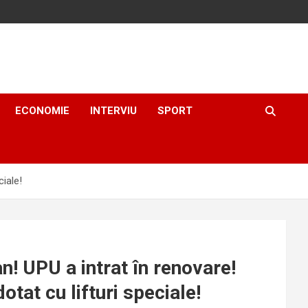
ECONOMIE
INTERVIU
SPORT
ciale!
an! UPU a intrat în renovare!
tat cu lifturi speciale!