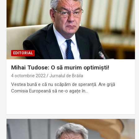
EDITORIAL
Mihai Tudose: O să murim optimiști!
4 octombrie 2022
Jurnalul de Brăila
Vestea bună e că nu scăpăm de speranță. Are grijă
Comisia Europeană să ne-o agațe în…