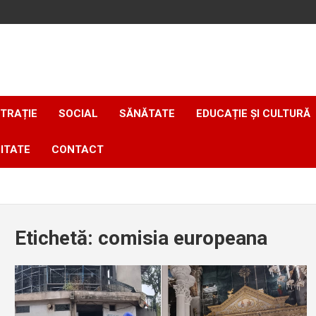
TRAȚIE
SOCIAL
SĂNĂTATE
EDUCAȚIE ȘI CULTURĂ
ITATE
CONTACT
Etichetă:
comisia europeana