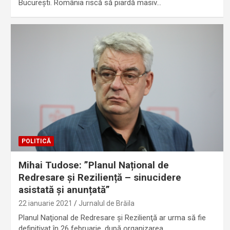
Bucureşti. România riscă să piardă masiv…
POLITICĂ
Mihai Tudose: ”Planul Național de
Redresare și Reziliență – sinucidere
asistată și anunțată”
22 ianuarie 2021
Jurnalul de Brăila
Planul Naţional de Redresare şi Rezilienţă ar urma să fie
definitivat în 26 februarie, după organizarea…