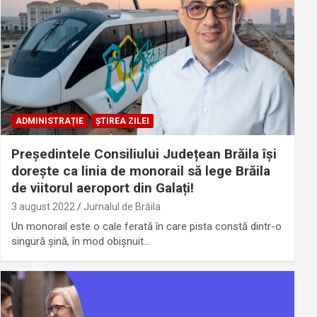
ADMINISTRAȚIE
ȘTIREA ZILEI
Președintele Consiliului Județean Brăila își
dorește ca linia de monorail să lege Brăila
de viitorul aeroport din Galați!
3 august 2022
Jurnalul de Brăila
Un monorail este o cale ferată în care pista constă dintr-o
singură șină, în mod obișnuit…