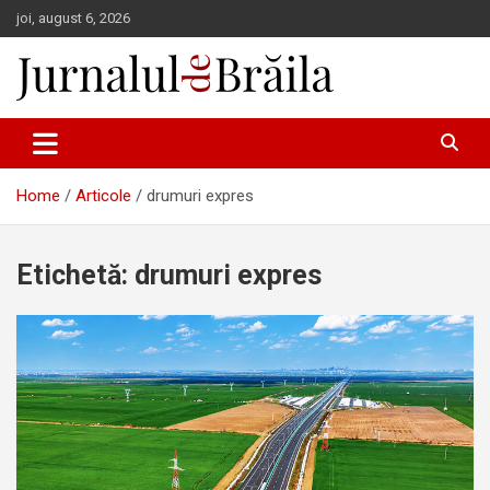
Skip
joi, august 6, 2026
to
content
Jurnalul de Brăila
Home
Articole
drumuri expres
Etichetă:
drumuri expres