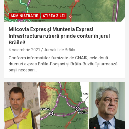
ADMINISTRAȚIE
ȘTIREA ZILEI
Milcovia Expres și Muntenia Expres!
Infrastructura rutieră prinde contur în jurul
Brăilei!
4 noiembrie 2021
Jurnalul de Brăila
Conform informațiilor furnizate de CNAIR, cele două
drumuri expres Brăila-Focșani și Brăila-Buzău își urmează
pașii necesari…