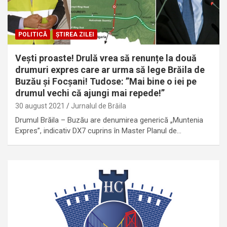
POLITICĂ
ȘTIREA ZILEI
Vești proaste! Drulă vrea să renunțe la două
drumuri expres care ar urma să lege Brăila de
Buzău și Focșani! Tudose: ”Mai bine o iei pe
drumul vechi că ajungi mai repede!”
30 august 2021
Jurnalul de Brăila
Drumul Brăila – Buzău are denumirea generică „Muntenia
Expres”, indicativ DX7 cuprins în Master Planul de…