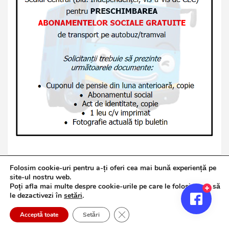
Folosim cookie-uri pentru a-ți oferi cea mai bună experiență pe
site-ul nostru web.
Poți afla mai multe despre cookie-urile pe care le folosim sau să
Copyright © 2026
Jurnalul de Brăila
le dezactivezi în
setări
.
Politică de confidențialitate
Theme by:
Theme Horse
Close GDPR Cookie Banner
Proudly Powered by:
WordPress
Acceptă toate
Setări