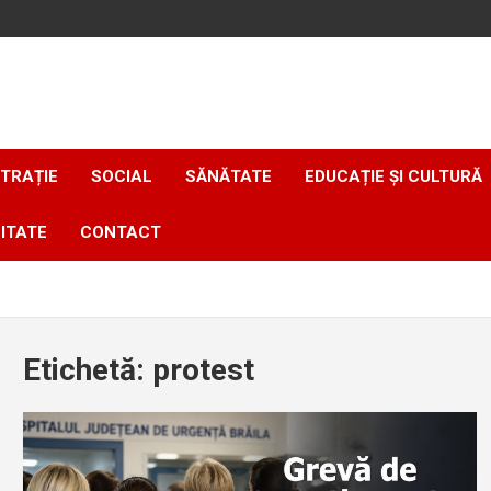
TRAȚIE
SOCIAL
SĂNĂTATE
EDUCAȚIE ȘI CULTURĂ
ITATE
CONTACT
Etichetă:
protest