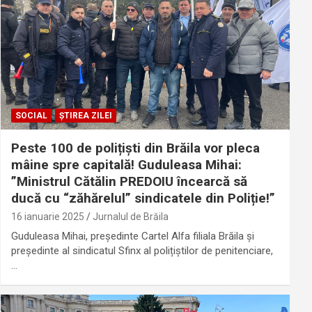
SOCIAL
ȘTIREA ZILEI
Peste 100 de polițiști din Brăila vor pleca
mâine spre capitală! Guduleasa Mihai:
”Ministrul Cătălin PREDOIU încearcă să
ducă cu “zăhărelul” sindicatele din Poliție!”
16 ianuarie 2025
Jurnalul de Brăila
Guduleasa Mihai, președinte Cartel Alfa filiala Brăila și
președinte al sindicatul Sfinx al polițiștilor de penitenciare,
…