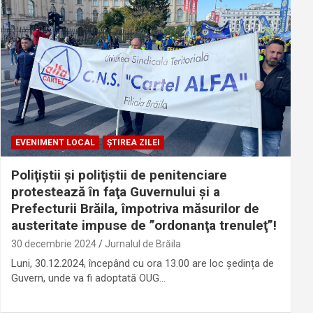
EVENIMENT LOCAL
ȘTIREA ZILEI
Poliţiştii şi poliţiştii de penitenciare
protestează în faţa Guvernului și a
Prefecturii Brăila, împotriva măsurilor de
austeritate impuse de ”ordonanţa trenuleţ”!
30 decembrie 2024
Jurnalul de Brăila
Luni, 30.12.2024, începând cu ora 13.00 are loc ședința de
Guvern, unde va fi adoptată OUG…