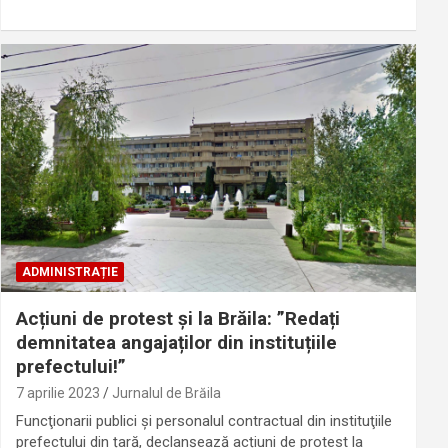
ADMINISTRAȚIE
Acțiuni de protest și la Brăila: ”Redați
demnitatea angajaților din instituțiile
prefectului!”
7 aprilie 2023
Jurnalul de Brăila
Funcţionarii publici şi personalul contractual din instituţiile
prefectului din țară, declanșează acțiuni de protest la