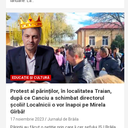
ianuarie. La…
EDUCAȚIE ȘI CULTURĂ
Protest al părinților, în localitatea Traian,
după ce Canciu a schimbat directorul
școlii! Localnicii o vor înapoi pe Mirela
Gîrbă!
17 noiembrie 2023
Jurnalul de Brăila
Părinții au făcut o petiție prin care îi cer șefului ISJ Brăila,