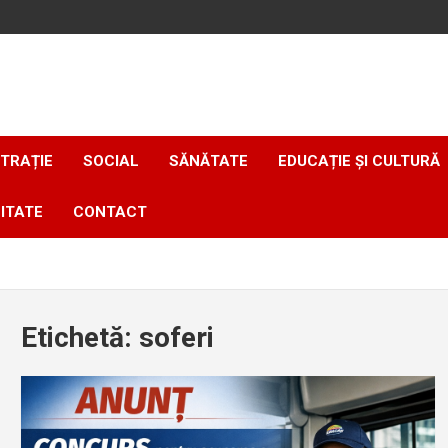
TRAȚIE
SOCIAL
SĂNĂTATE
EDUCAȚIE ȘI CULTURĂ
ITATE
CONTACT
Etichetă:
soferi