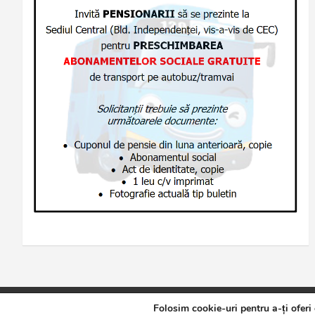
Folosim cookie-uri pentru a-ți oferi
Copyright © 2026
Jurnalul de Brăila
Politică de confidențialita