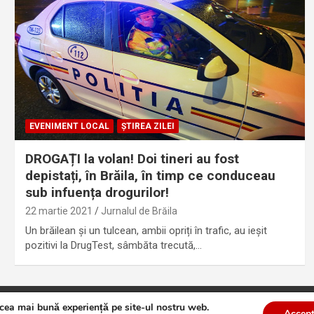
EVENIMENT LOCAL
ȘTIREA ZILEI
DROGAȚI la volan! Doi tineri au fost
depistați, în Brăila, în timp ce conduceau
sub infuența drogurilor!
22 martie 2021
Jurnalul de Brăila
Un brăilean și un tulcean, ambii opriți în trafic, au ieșit
pozitivi la DrugTest, sâmbăta trecută,…
 cea mai bună experiență pe site-ul nostru web.
te
Theme by:
Theme Horse
Proudly Powered by:
WordPress
Accept