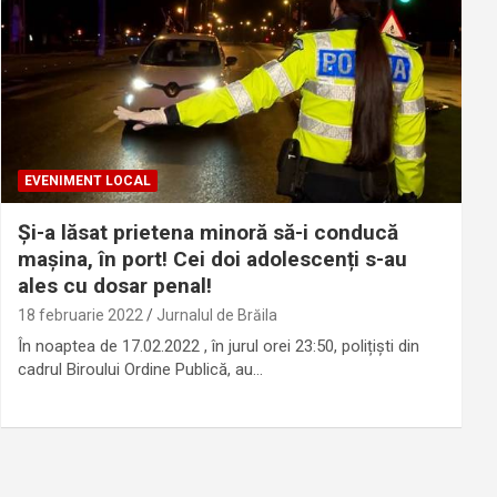
EVENIMENT LOCAL
Și-a lăsat prietena minoră să-i conducă
mașina, în port! Cei doi adolescenți s-au
ales cu dosar penal!
18 februarie 2022
Jurnalul de Brăila
În noaptea de 17.02.2022 , în jurul orei 23:50, polițiști din
cadrul Biroului Ordine Publică, au…