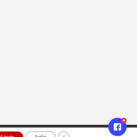
Close GDPR Cookie Banner
ă toate
Setări