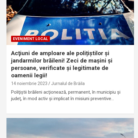
EVENIMENT LOCAL
Acţiuni de amploare ale polițiștilor și
jandarmilor brăileni! Zeci de mașini și
persoane, verificate și legitimate de
oamenii legii!
14 noiembrie 2023
Jurnalul de Brăila
Poliţiştii brăileni acţionează, permanent, în municipiu şi
judeţ, în mod activ și implicat în misiuni preventive…