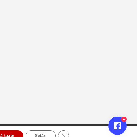
Close GDPR Cookie Banner
ă toate
Setări