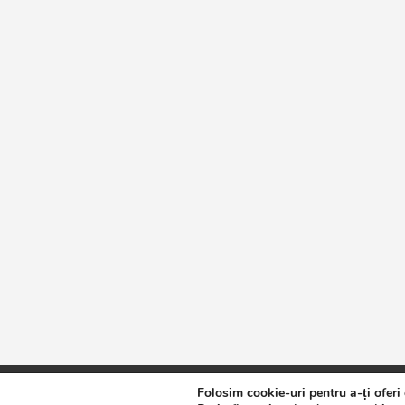
Folosim cookie-uri pentru a-ți oferi
Copyright © 2026
Jurnalul de Brăila
Politică de confidențialita