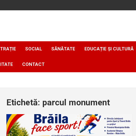
TRAȚIE
SOCIAL
SĂNĂTATE
EDUCAȚIE ȘI CULTURĂ
ITATE
CONTACT
Etichetă:
parcul monument