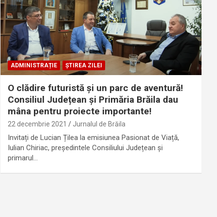
ADMINISTRAȚIE
ȘTIREA ZILEI
O clădire futuristă și un parc de aventură!
Consiliul Județean și Primăria Brăila dau
mâna pentru proiecte importante!
22 decembrie 2021
Jurnalul de Brăila
Invitați de Lucian Țilea la emisiunea Pasionat de Viață,
Iulian Chiriac, președintele Consiliului Județean și
primarul…