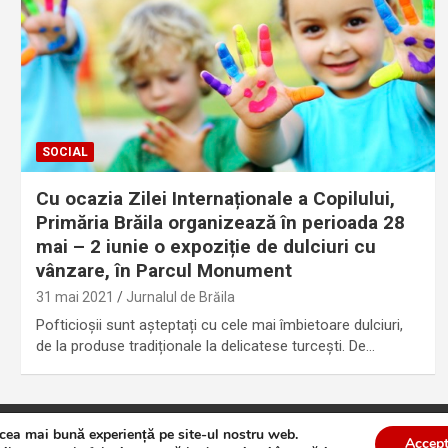
SOCIAL
Cu ocazia Zilei Internaționale a Copilului,
Primăria Brăila organizează în perioada 28
mai – 2 iunie o expoziție de dulciuri cu
vânzare, în Parcul Monument
31 mai 2021
Jurnalul de Brăila
Pofticioșii sunt așteptați cu cele mai îmbietoare dulciuri,
de la produse tradiționale la delicatese turcești. De…
 cea mai bună experiență pe site-ul nostru web.
te
Theme by:
Theme Horse
Proudly Powered by:
WordPress
Accept