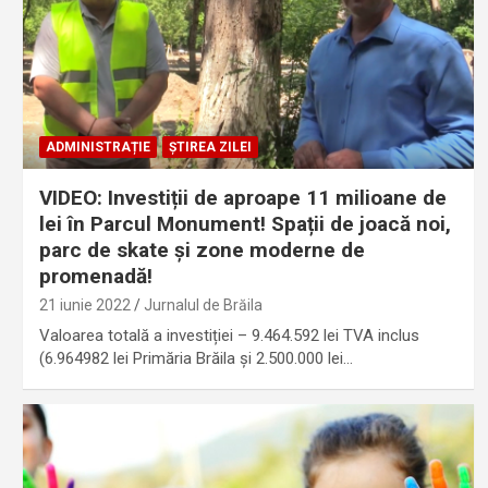
ADMINISTRAȚIE
ȘTIREA ZILEI
VIDEO: Investiții de aproape 11 milioane de
lei în Parcul Monument! Spații de joacă noi,
parc de skate și zone moderne de
promenadă!
21 iunie 2022
Jurnalul de Brăila
Valoarea totală a investiției – 9.464.592 lei TVA inclus
(6.964982 lei Primăria Brăila și 2.500.000 lei…