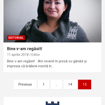
EDITORIAL
Bine v-am regăsit!
11 aprilie 2018
Editor
Bine v-am regăsit! Am revenit în presă cu gândul și
impresia că brăilenii merită în…
Paginație
Previous
1
…
14
15
articole